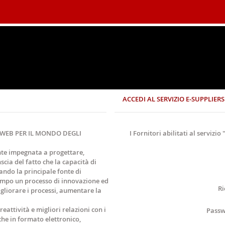
ACCEDI AL SERVIZIO E-SUPPLIERS
E WEB PER IL MONDO DEGLI
I Fornitori abilitati al servizi
nte impegnata a progettare,
cia del fatto che la capacità di
ando la principale fonte di
empo un processo di innovazione ed
Ri
igliorare i processi, aumentare la
eattività e migliori relazioni con i
Passw
iche in formato elettronico,