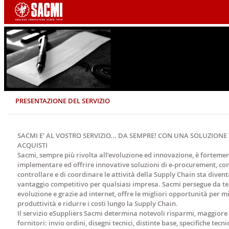
PRESENTAZIONE DEL SERVIZIO
SACMI E’ AL VOSTRO SERVIZIO... DA SEMPRE! CON UNA SOLUZION
ACQUISTI
Sacmi, sempre più rivolta all’evoluzione ed innovazione, è forteme
implementare ed offrire innovative soluzioni di e-procurement, cons
controllare e di coordinare le attività della Supply Chain sta divent
vantaggio competitivo per qualsiasi impresa. Sacmi persegue da t
evoluzione e grazie ad internet, offre le migliori opportunità per m
produttività e ridurre i costi lungo la Supply Chain.
Il servizio eSuppliers Sacmi determina notevoli risparmi, maggiore r
fornitori: invio ordini, disegni tecnici, distinte base, specifiche tecn