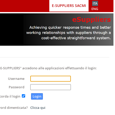
ITA
E-SUPPLIERS SACMI
ENG
o "E-SUPPLIERS" accedono alle applicazioni effettuando il login:
Username
Password
corda il login
ord dimenticata?
Clicca qui