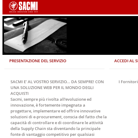
PRESENTAZIONE DEL SERVIZIO
ACCEDI AL S
SACMI E’ AL VOSTRO SERVIZIO... DA SEMPRE! CON
I Fornitor
UNA SOLUZIONE WEB PER IL MONDO DEGLI
ACQUISTI
Sacmi, sempre più rivolta all’evoluzione ed
innovazione, è fortemente impegnata a
progettare, implementare ed offrire innovative
soluzioni di e-procurement, conscia del fatto che la
capacità di controllare e di coordinare le attività
della Supply Chain sta diventando la principale
fonte di vantaggio competitivo per qualsiasi