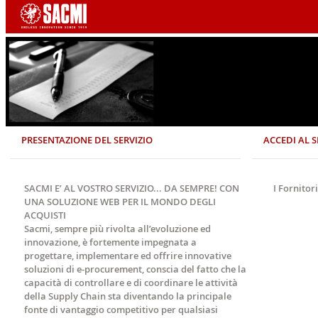
PRESENTAZIONE DEL SERVIZIO
ACCEDI AL S
SACMI E’ AL VOSTRO SERVIZIO... DA SEMPRE! CON
I Fornitor
UNA SOLUZIONE WEB PER IL MONDO DEGLI
ACQUISTI
Sacmi, sempre più rivolta all’evoluzione ed
innovazione, è fortemente impegnata a
progettare, implementare ed offrire innovative
soluzioni di e-procurement, conscia del fatto che la
capacità di controllare e di coordinare le attività
della Supply Chain sta diventando la principale
fonte di vantaggio competitivo per qualsiasi