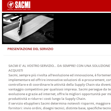
PRESENTAZIONE DEL SERVIZIO
SACMI E’ AL VOSTRO SERVIZIO... DA SEMPRE! CON UNA SOLUZION
ACQUISTI
Sacmi, sempre più rivolta all’evoluzione ed innovazione, è forteme
implementare ed offrire innovative soluzioni di e-procurement, cons
controllare e di coordinare le attività della Supply Chain sta divent
vantaggio competitivo per qualsiasi impresa. Sacmi persegue da t
evoluzione e grazie ad internet, offre le migliori opportunità per m
produttività e ridurre i costi lungo la Supply Chain.
Il servizio eSuppliers Sacmi determina notevoli risparmi, maggiore r
fornitori: invio ordini, disegni tecnici, distinte base, specifiche tecn