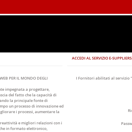
ACCEDI AL SERVIZIO E-SUPPLIERS
E WEB PER IL MONDO DEGLI
I Fornitori abilitati al servizi
nte impegnata a progettare,
cia del fatto che la capacità di
ando la principale fonte di
empo un processo di innovazione ed
Ri
igliorare i processi, aumentare la
eattività e migliori relazioni con i
Passw
iche in formato elettronico,