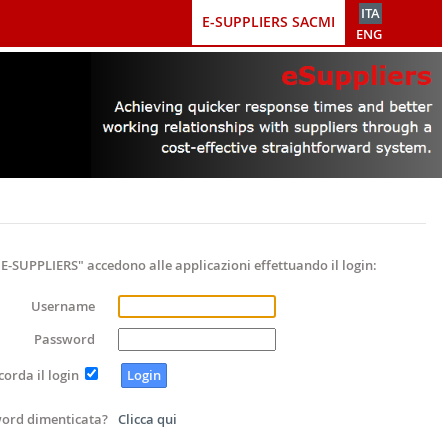
ITA
E-SUPPLIERS SACMI
ENG
o "E-SUPPLIERS" accedono alle applicazioni effettuando il login:
Username
Password
corda il login
ord dimenticata?
Clicca qui