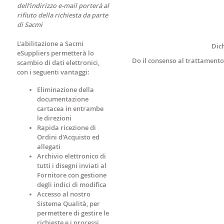
dell’indirizzo e-mail porterà al
rifiuto della richiesta da parte
di Sacmi
L'abilitazione a Sacmi
Dich
eSuppliers permetterà lo
Do il consenso al trattamento 
scambio di dati elettronici,
con i seguenti vantaggi:
Eliminazione della
documentazione
cartacea
in entrambe
le direzioni
Rapida ricezione di
Ordini d'Acquisto
ed
allegati
Archivio elettronico
di
tutti i disegni inviati al
Fornitore con
gestione
degli indici di modifica
Accesso al nostro
Sistema Qualità, per
permettere di gestire le
richieste e i processi